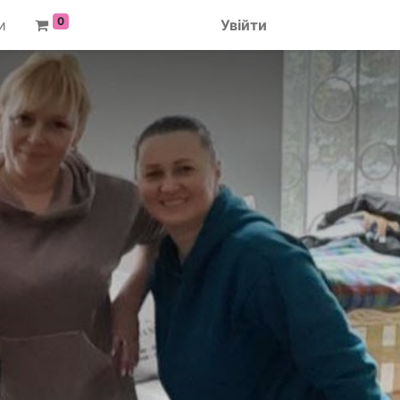
0
и
Увійти