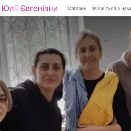
Юлії Євгенівни
Магазин
Зв'яжіться з нам