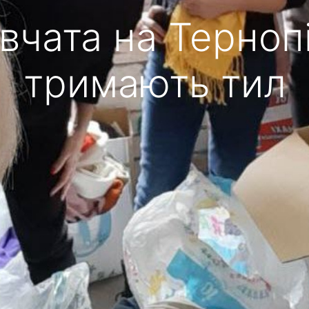
івчата на Терноп
тримають тил