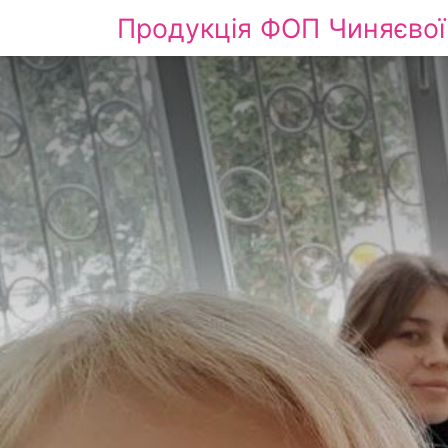
Продукція ФОП Чиняєвої 