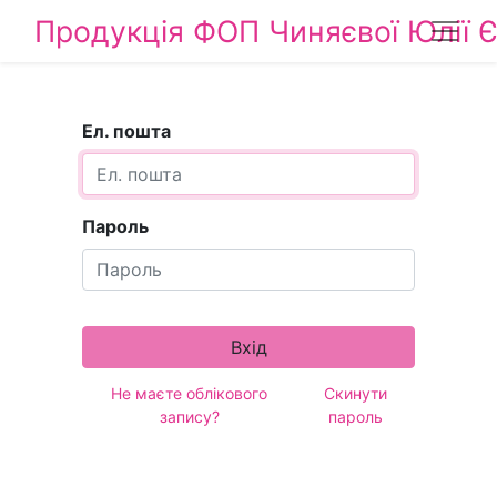
Продукція ФОП Чиняєвої Юлії Є
Ел. пошта
Пароль
Вхід
Не маєте облікового
Скинути
запису?
пароль