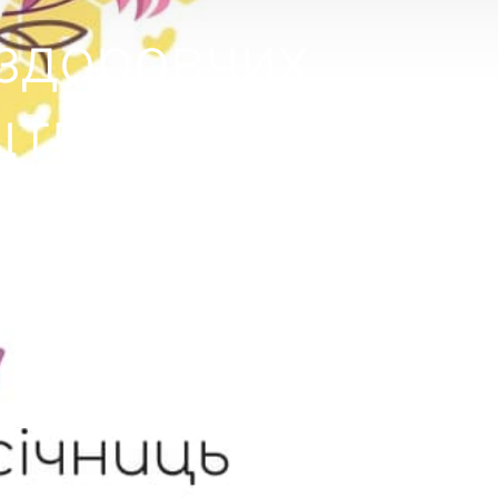
оздоровчих
цтва