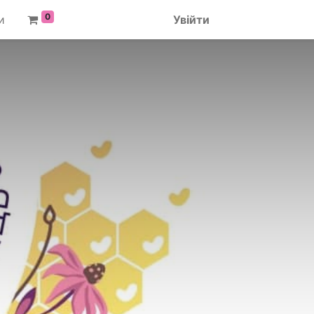
0
и
Увійти