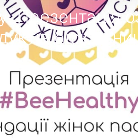
y. Презентація 
дуктів бджільни