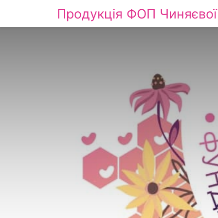
Продукція ФОП Чиняєвої 