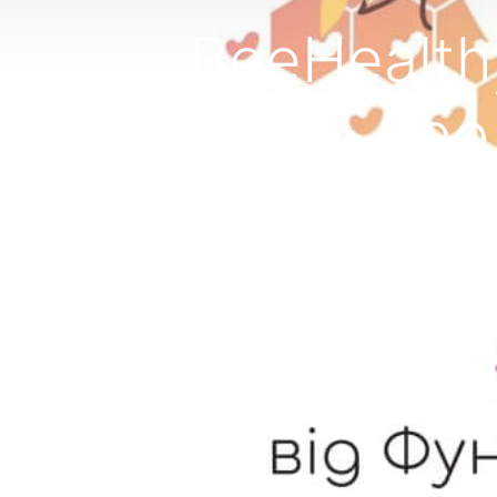
ВeeHealth
про