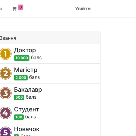
0
и
Увійти
Звання
Доктор
бал
s
10 000
Магістр
бал
s
2 000
Бакалавр
бал
s
500
Студент
бал
s
100
Новачок