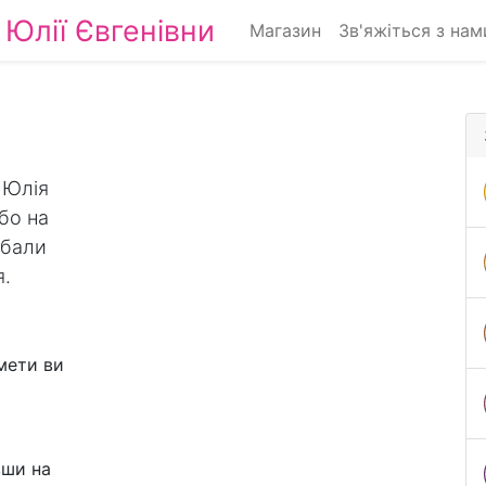
Юлії Євгенівни
Магазин
Зв'яжіться з нам
 Юлія
бо на
 бали
я.
мети ви
вши на