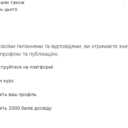
 Бали також
ь цього
своїми питаннями та відповідями, ви отримаєте зн
 профілю та публікаціях.
труйтеся на платформі
и курс
іть ваш профіль
іть 2000 балів досвіду