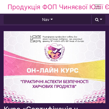
Продукція ФОП Чиняєвої Юлії Є
Nav