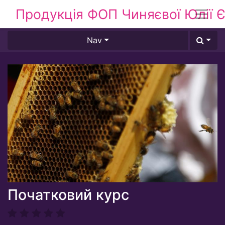
Продукція ФОП Чиняєвої Юлії Є
Nav
Початковий курс