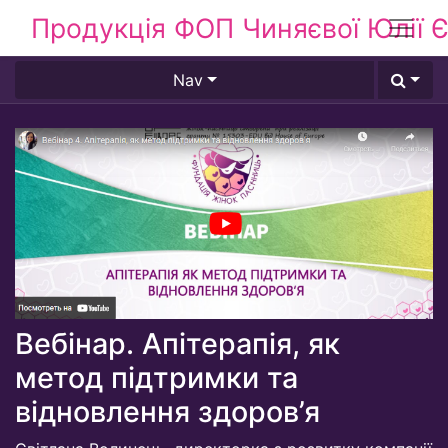
Продукція ФОП Чиняєвої Юлії Є
Nav
Вебінар. Апітерапія, як
метод підтримки та
відновлення здоров’я