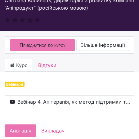
Світлана Волинець, директорка з розвитку компанії
“Апіпродукт” (російською мовою)
Приєднатися до курсу
Більше інформації
Курс
Відгуки
Вебінари
Вебінар 4. Апітерапія, як метод підтримки та відновлення здоров’я
Анотація
Викладач